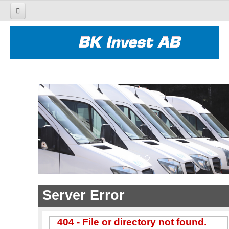
HEM
BUSSAR
LASTBILAR
NYTT & BEGAGNAT
EFTERMARKNAD
KONTAKT