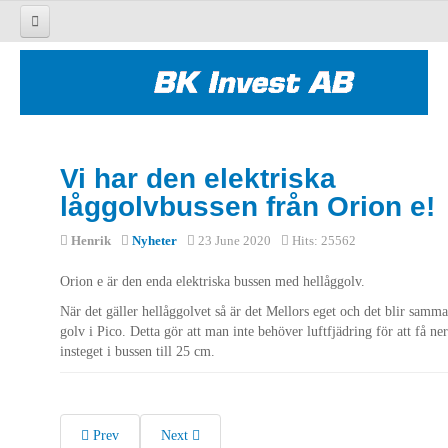
HEM
BUSSAR
LASTBILAR
Vi har den elektriska
NYTT & BEGAGNAT
låggolvbussen från Orion e!
EFTERMARKNAD
Henrik
Nyheter
23 June 2020
Hits: 25562
KONTAKT
Orion e är den enda elektriska bussen med hellåggolv.
När det gäller hellåggolvet så är det Mellors eget och det blir samma
golv i Pico. Detta gör att man inte behöver luftfjädring för att få ner
insteget i bussen till 25 cm.
Prev
Next